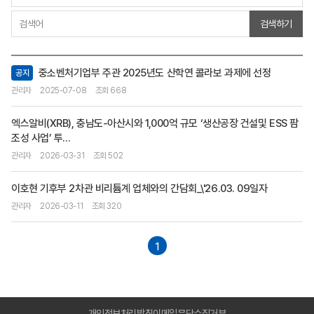
검색하기
중소벤처기업부 주관 2025년도 산학연 콜라보 과제에 선정
공지
관리자
2025-07-08
조회 668
엑스알비(XRB), 충남도-아산시와 1,000억 규모 ‘생산공장 건설및 ESS 팜
조성 사업’ 투...
관리자
2026-03-31
조회 502
이호현 기후부 2차관 비리튬계 업체와의 간담회_\'26.03. 09일자
관리자
2026-03-11
조회 320
1
개인정보처리방침
이메일무단수집거부