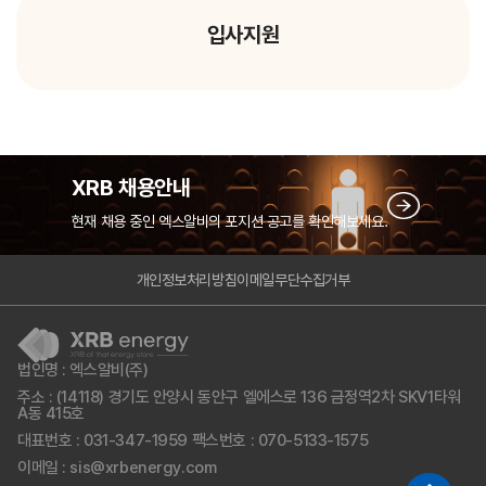
입사지원
XRB 채용안내
현재 채용 중인 엑스알비의 포지션 공고를 확인해보세요.
개인정보처리방침
이메일무단수집거부
법인명 : 엑스알비(주)
주소 : (14118) 경기도 안양시 동안구 엘에스로 136 금정역2차 SKV1타워
A동 415호
대표번호 : 031-347-1959
팩스번호 : 070-5133-1575
이메일 : sis@xrbenergy.com