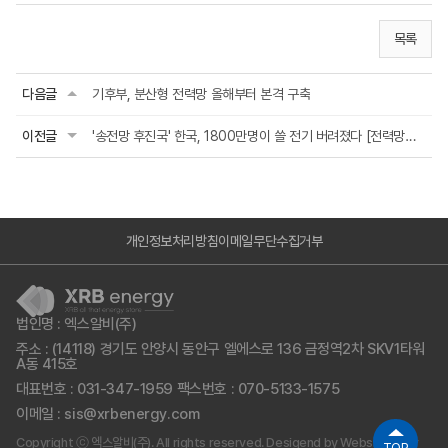
목록
다음글
기후부, 분산형 전력망 올해부터 본격 구축
이전글
'송전망 후진국' 한국, 1800만명이 쓸 전기 버려졌다 [전력망에 막힌 에너지전환]
개인정보처리방침
이메일무단수집거부
법인명 : 엑스알비(주)
주소 : (14118) 경기도 안양시 동안구 엘에스로 136 금정역2차 SKV1타워
A동 415호
대표번호 : 031-347-1959
팩스번호 : 070-5133-1575
이메일 : sis@xrbenergy.com
Copyright ⓒ 엑스알비(주). All rights reserved.
Desigend by
Website.co.kr
TOP